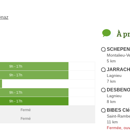
énaz
À p
SCHEPENS
Montalieu-V
5 km
9h - 17h
JARRACHE
Lagnieu
9h - 17h
7 km
DESBENOIT
9h - 17h
Lagnieu
8 km
9h - 17h
BIBES Cl
Fermé
Saint-Rambe
Fermé
11 km
Fermée, ouv