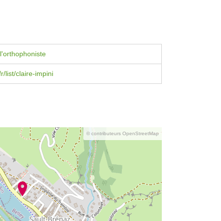
l'orthophoniste
r/list/claire-impini
© contributeurs OpenStreetMap