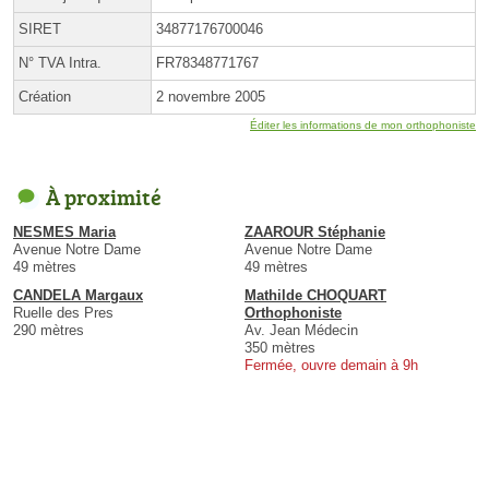
SIRET
34877176700046
N° TVA Intra.
FR78348771767
Création
2 novembre 2005
Éditer les informations de mon orthophoniste
À proximité
NESMES Maria
ZAAROUR Stéphanie
Avenue Notre Dame
Avenue Notre Dame
49 mètres
49 mètres
CANDELA Margaux
Mathilde CHOQUART
Ruelle des Pres
Orthophoniste
290 mètres
Av. Jean Médecin
350 mètres
Fermée, ouvre demain à 9h