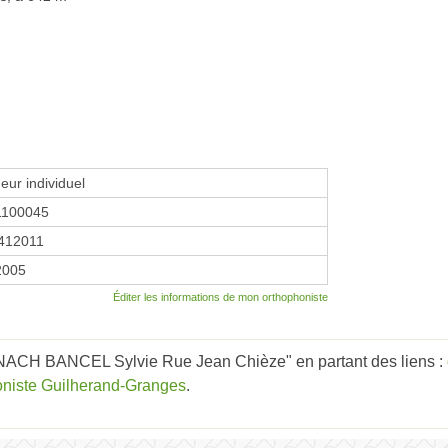
eur individuel
1100045
412011
2005
Éditer les informations de mon orthophoniste
ACH BANCEL Sylvie Rue Jean Chièze" en partant des liens :
oniste Guilherand-Granges
.