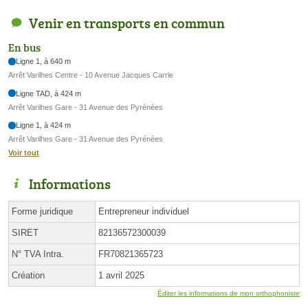
Venir en transports en commun
En bus
Ligne 1, à 640 m
Arrêt Varilhes Centre - 10 Avenue Jacques Carrie
Ligne TAD, à 424 m
Arrêt Varilhes Gare - 31 Avenue des Pyrénées
Ligne 1, à 424 m
Arrêt Varilhes Gare - 31 Avenue des Pyrénées
Voir tout
Informations
Forme juridique
Entrepreneur individuel
SIRET
82136572300039
N° TVA Intra.
FR70821365723
Création
1 avril 2025
Éditer les informations de mon orthophoniste