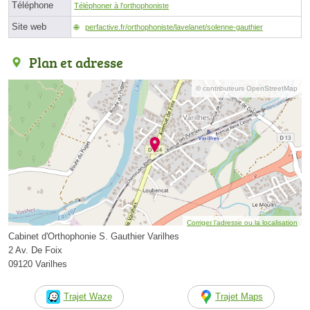
Téléphone
Téléphoner à l'orthophoniste
Site web
perfactive.fr/orthophoniste/lavelanet/solenne-gauthier
Plan et adresse
© contributeurs OpenStreetMap
Corriger l’adresse ou la localisation
Cabinet d'Orthophonie S. Gauthier Varilhes
2 Av. De Foix
09120 Varilhes
Trajet Waze
Trajet Maps