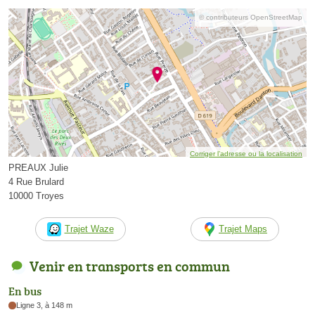
© contributeurs OpenStreetMap
Corriger l’adresse ou la localisation
PREAUX Julie
4 Rue Brulard
10000 Troyes
Trajet Waze
Trajet Maps
Venir en transports en commun
En bus
Ligne 3, à 148 m