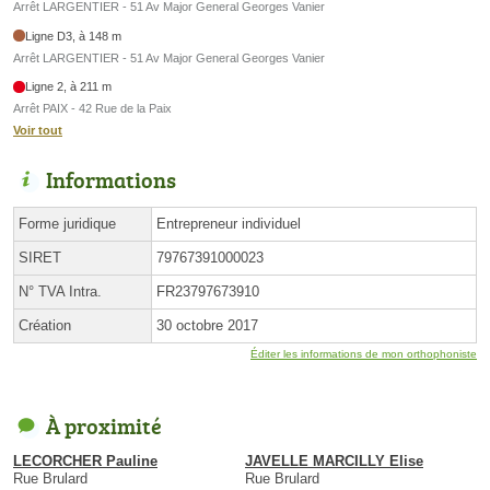
Arrêt LARGENTIER - 51 Av Major General Georges Vanier
Ligne D3, à 148 m
Arrêt LARGENTIER - 51 Av Major General Georges Vanier
Ligne 2, à 211 m
Arrêt PAIX - 42 Rue de la Paix
Voir tout
Informations
Forme juridique
Entrepreneur individuel
SIRET
79767391000023
N° TVA Intra.
FR23797673910
Création
30 octobre 2017
Éditer les informations de mon orthophoniste
À proximité
LECORCHER Pauline
JAVELLE MARCILLY Elise
Rue Brulard
Rue Brulard