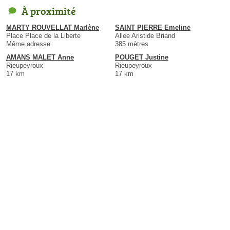
À proximité
MARTY ROUVELLAT Marlène
SAINT PIERRE Emeline
Place Place de la Liberte
Allee Aristide Briand
Même adresse
385 mètres
AMANS MALET Anne
POUGET Justine
Rieupeyroux
Rieupeyroux
17 km
17 km