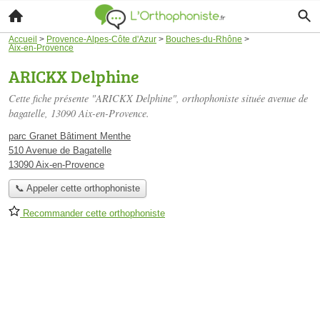
Accueil
>
Provence-Alpes-Côte d'Azur
>
Bouches-du-Rhône
>
Aix-en-Provence
ARICKX Delphine
Cette fiche présente "ARICKX Delphine", orthophoniste située
avenue de
bagatelle
, 13090 Aix-en-Provence.
parc Granet Bâtiment Menthe
510 Avenue de Bagatelle
13090 Aix-en-Provence
📞 Appeler cette orthophoniste
Recommander cette orthophoniste