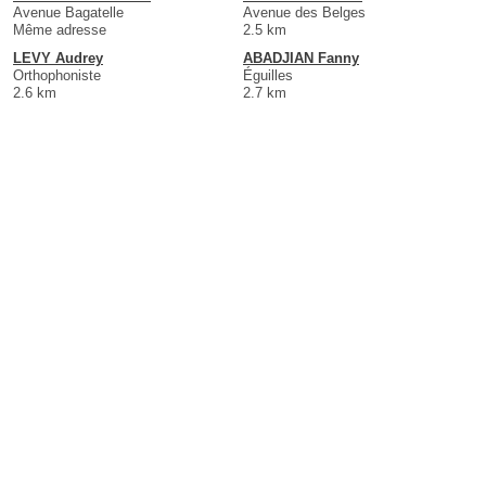
Avenue Bagatelle
Avenue des Belges
Même adresse
2.5 km
LEVY Audrey
ABADJIAN Fanny
Orthophoniste
Éguilles
2.6 km
2.7 km