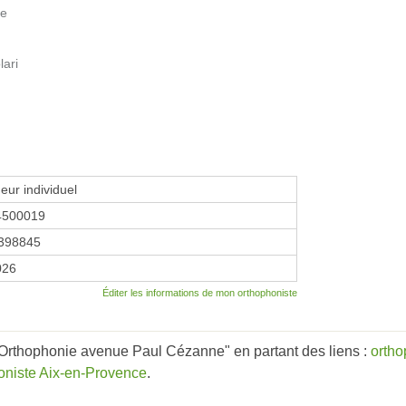
ne
lari
eur individuel
4500019
398845
026
Éditer les informations de mon orthophoniste
'Orthophonie avenue Paul Cézanne" en partant des liens :
ortho
oniste Aix-en-Provence
.