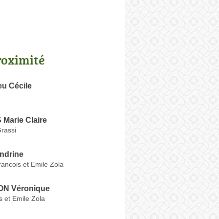
roximité
eu Cécile
arie Claire
rassi
ndrine
ancois et Emile Zola
N Véronique
 et Emile Zola