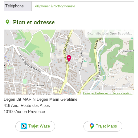
Téléphone
Téléphoner à l'orthophoniste
Plan et adresse
© contributeurs OpenStreetMap
Corriger l’adresse ou la localisation
Degen Dit MARIN Degen Marin Géraldine
418 Anc. Route des Alpes
13100 Aix-en-Provence
Trajet Waze
Trajet Maps