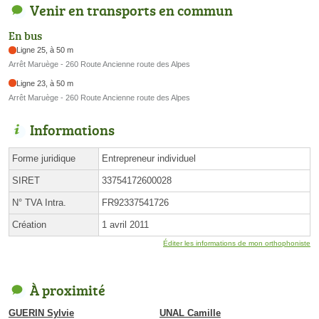
Venir en transports en commun
En bus
Ligne 25, à 50 m
Arrêt Maruège - 260 Route Ancienne route des Alpes
Ligne 23, à 50 m
Arrêt Maruège - 260 Route Ancienne route des Alpes
Informations
Forme juridique
Entrepreneur individuel
SIRET
33754172600028
N° TVA Intra.
FR92337541726
Création
1 avril 2011
Éditer les informations de mon orthophoniste
À proximité
GUERIN Sylvie
UNAL Camille