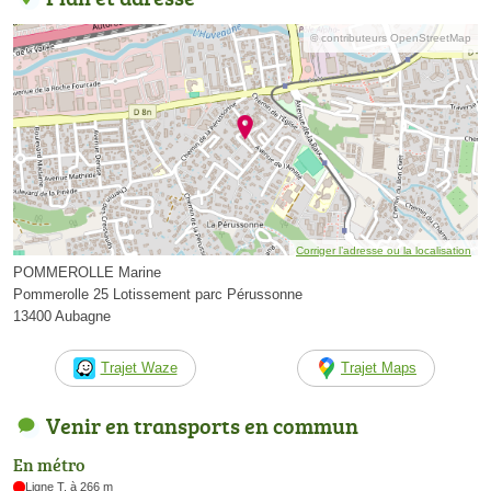
© contributeurs OpenStreetMap
Corriger l’adresse ou la localisation
POMMEROLLE Marine
Pommerolle 25 Lotissement parc Pérussonne
13400 Aubagne
Trajet Waze
Trajet Maps
Venir en transports en commun
En métro
Ligne T, à 266 m