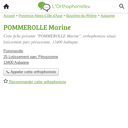
Accueil
>
Provence-Alpes-Côte d'Azur
>
Bouches-du-Rhône
>
Aubagne
POMMEROLLE Marine
Cette fiche présente "POMMEROLLE Marine", orthophoniste située
lotissement parc pérussonne
, 13400 Aubagne.
Pommerolle
25 Lotissement parc Pérussonne
13400 Aubagne
📞 Appeler cette orthophoniste
Recommander cette orthophoniste