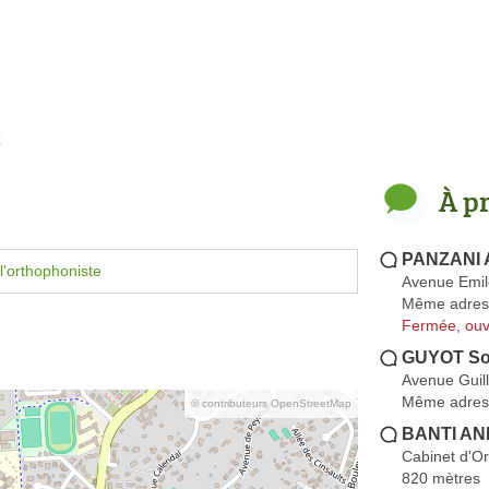
À p
PANZANI 
l'orthophoniste
Avenue Emil
Même adres
Fermée, ouv
GUYOT So
Avenue Guil
Même adres
© contributeurs OpenStreetMap
BANTI A
Cabinet d'O
820 mètres