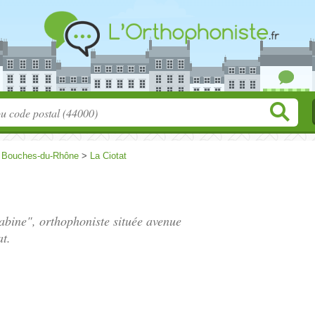
>
Bouches-du-Rhône
>
La Ciotat
abine", orthophoniste située
avenue
at.