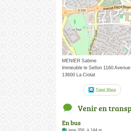
MENIER Sabine
Immeuble le Sellon 1160 Avenue
13600 La Ciotat
Trajet Waze
Venir en trans
En bus
Ligne 356, à 144 m