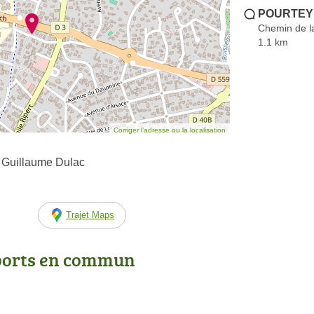
POURTEYR
Chemin de l
1.1 km
Corriger l’adresse ou la localisation
 Guillaume Dulac
Trajet Maps
ports en commun