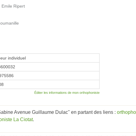
 Emile Ripert
Roumanille
eur individuel
8600032
975586
08
Éditer les informations de mon orthophoniste
bine Avenue Guillaume Dulac" en partant des liens :
orthopho
oniste La Ciotat
.