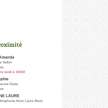
roximité
Amanda
e Sellon
se
re lundi à 10h00
phie
laume Dulac
se
NNE LAURE
rthophonie Anne Laure Banti