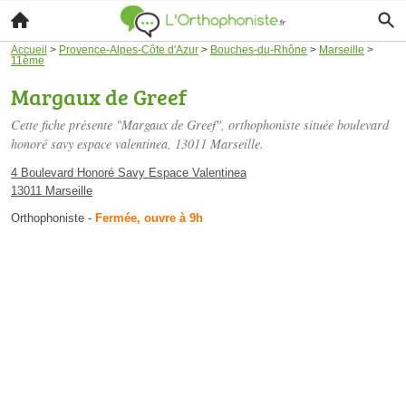
Accueil
>
Provence-Alpes-Côte d'Azur
>
Bouches-du-Rhône
>
Marseille
>
11ème
Margaux de Greef
Cette fiche présente "Margaux de Greef", orthophoniste située
boulevard
honoré savy espace valentinea
, 13011 Marseille.
4 Boulevard Honoré Savy Espace Valentinea
13011 Marseille
Orthophoniste
-
Fermée, ouvre à 9h