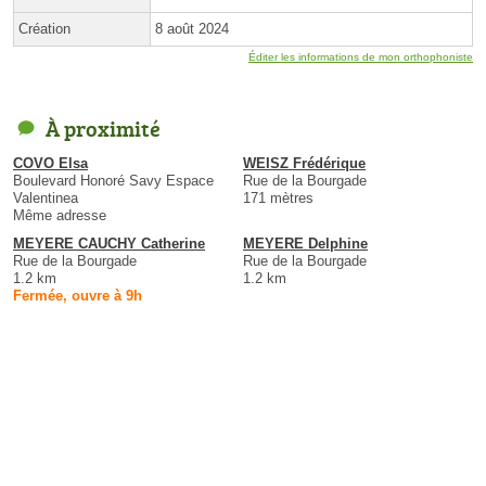
Création
8 août 2024
Éditer les informations de mon orthophoniste
À proximité
COVO Elsa
WEISZ Frédérique
Boulevard Honoré Savy Espace
Rue de la Bourgade
Valentinea
171 mètres
Même adresse
MEYERE CAUCHY Catherine
MEYERE Delphine
Rue de la Bourgade
Rue de la Bourgade
1.2 km
1.2 km
Fermée, ouvre à 9h