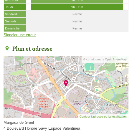
Mercredi
9h - 19h
Jeudi
9h - 19h
Vendredi
Fermé
Samedi
Fermé
Dimanche
Fermé
Signaler une erreur
Plan et adresse
© contributeurs OpenStreetMap
Corriger l’adresse ou la localisation
Margaux de Greef
4 Boulevard Honoré Savy Espace Valentinea