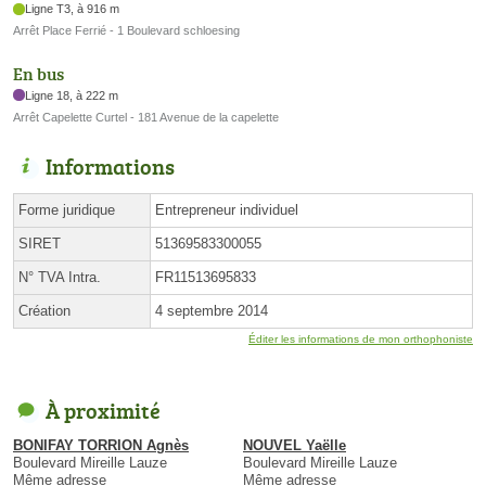
Ligne T3, à 916 m
Arrêt Place Ferrié - 1 Boulevard schloesing
En bus
Ligne 18, à 222 m
Arrêt Capelette Curtel - 181 Avenue de la capelette
Informations
Forme juridique
Entrepreneur individuel
SIRET
51369583300055
N° TVA Intra.
FR11513695833
Création
4 septembre 2014
Éditer les informations de mon orthophoniste
À proximité
BONIFAY TORRION Agnès
NOUVEL Yaëlle
Boulevard Mireille Lauze
Boulevard Mireille Lauze
Même adresse
Même adresse