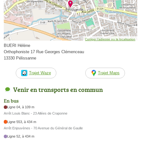
Corriger l’adresse ou la localisation
BUERI Hélène
Orthophoniste 17 Rue Georges Clémenceau
13330 Pélissanne
Trajet Waze
Trajet Maps
Venir en transports en commun
En bus
Ligne 04, à 109 m
Arrêt Louis Blanc - 23 Allées de Craponne
Ligne 553, à 434 m
Arrêt Enjouvènes - 70 Avenue du Général de Gaulle
Ligne 52, à 434 m