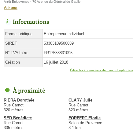
Arrêt Enjouvènes - 70 Avenue du Général de Gaulle
Voir tout
Informations
Forme juridique
Entrepreneur individuel
SIRET
53383109500039
N° TVA Intra.
FR17533831095
Création
16 juillet 2018
Éditer les informations de mon orthophoniste
À proximité
RIERA Dorothée
CLARY Julie
Rue Carnot
Rue Carnot
320 mètres
320 mètres
SED Bénédicte
FORFERT Elodie
Rue Carnot
Salon-de-Provence
335 mètres
3.1 km