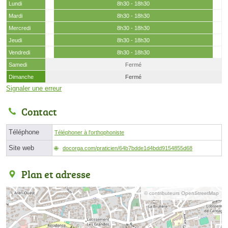
Lundi
8h30 - 18h30
Mardi
8h30 - 18h30
Mercredi
8h30 - 18h30
Jeudi
8h30 - 18h30
Vendredi
8h30 - 18h30
Samedi
Fermé
Dimanche
Fermé
Signaler une erreur
Contact
Téléphone
Téléphoner à l'orthophoniste
Site web
docorga.com/praticien/64b7bdde1d4bdd9154855d68
Plan et adresse
© contributeurs OpenStreetMap