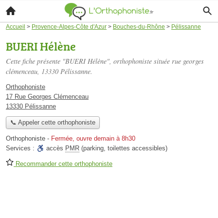
Accueil
>
Provence-Alpes-Côte d'Azur
>
Bouches-du-Rhône
>
Pélissanne
BUERI Hélène
Cette fiche présente "BUERI Hélène", orthophoniste située
rue georges
clémenceau
, 13330 Pélissanne.
Orthophoniste
17 Rue Georges Clémenceau
13330 Pélissanne
📞 Appeler cette orthophoniste
Orthophoniste
-
Fermée, ouvre demain à 8h30
Services :
accès
PMR
(parking, toilettes accessibles)
Recommander cette orthophoniste