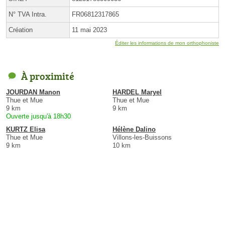
N° TVA Intra.
FR06812317865
Création
11 mai 2023
Éditer les informations de mon orthophoniste
À proximité
JOURDAN Manon
HARDEL Maryel
Thue et Mue
Thue et Mue
9 km
9 km
Ouverte jusqu'à 18h30
KURTZ Elisa
Hélène Dalino
Thue et Mue
Villons-les-Buissons
9 km
10 km