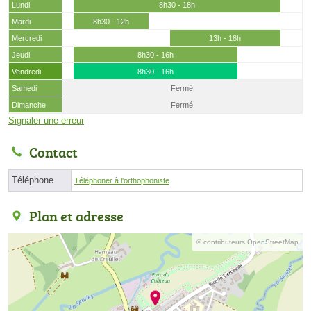
Lundi
8h30 - 18h
Mardi
8h30 - 12h
Mercredi
13h - 18h
Jeudi
8h30 - 16h
Vendredi
8h30 - 16h
Samedi
Fermé
Dimanche
Fermé
Signaler une erreur
Contact
Téléphone
Téléphoner à l'orthophoniste
Plan et adresse
© contributeurs OpenStreetMap