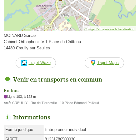
Corriger l’adresse ou la localisation
MOINARD Sanaë
Cabinet Orthophoniste 1 Place du Château
14480 Creully sur Seulles
Trajet Waze
Trajet Maps
Venir en transports en commun
En bus
Ligne 103, à 123 m
Arrêt CREULLY - Rte de Tierceville - 10 Place Edmond Paillaud
Informations
Forme juridique
Entrepreneur individuel
SIRET
81231786500036