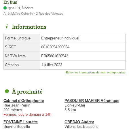
En bus
Ligne 101, à 529 m
Arrêt Maître Colleville - 2 Rue des Violettes
Informations
Forme juridique
Entrepreneur individuel
SIRET
80162054300034
N° TVA Intra.
FR05801620543
Création
1 juillet 2023
Éditer les informations de mon orthophoniste
À proximité
Cabinet d'Orthophonie
PASQUIER MAHIER Véronique
Rue Jean Perrin
Lion-sur-Mer
202 mètres
3.8 km
Fermée, ouvre demain à 14h
FONTAINE Laurette
GBEDJO Audrey
Biéville-Beuville
Villons-les-Buissons