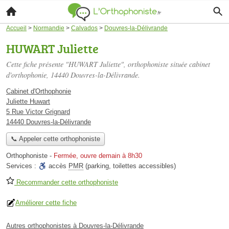
Accueil
>
Normandie
>
Calvados
>
Douvres-la-Délivrande
HUWART Juliette
Cette fiche présente "HUWART Juliette", orthophoniste située
cabinet
d'orthophonie
, 14440 Douvres-la-Délivrande.
Cabinet d'Orthophonie
Juliette Huwart
5 Rue Victor Grignard
14440 Douvres-la-Délivrande
📞 Appeler cette orthophoniste
Orthophoniste
-
Fermée, ouvre demain à 8h30
Services :
accès
PMR
(parking, toilettes accessibles)
Recommander cette orthophoniste
Améliorer cette fiche
Autres orthophonistes à Douvres-la-Délivrande