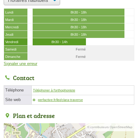
Lundi
8h30 - 18h
Mardi
8h30 - 18h
Mercredi
8h30 - 18h
Jeudi
8h30 - 18h
Vendredi
8h30 - 14h
Samedi
Fermé
Dimanche
Fermé
Signaler une erreur
Contact
Téléphone
Téléphoner à l'orthophoniste
Site web
perfactive.fr/list/clara-traverse
Plan et adresse
© contributeurs OpenStreetMap