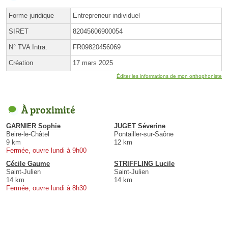
Forme juridique
Entrepreneur individuel
SIRET
82045606900054
N° TVA Intra.
FR09820456069
Création
17 mars 2025
Éditer les informations de mon orthophoniste
À proximité
GARNIER Sophie
JUGET Séverine
Beire-le-Châtel
Pontailler-sur-Saône
9 km
12 km
Fermée, ouvre lundi à 9h00
Cécile Gaume
STRIFFLING Lucile
Saint-Julien
Saint-Julien
14 km
14 km
Fermée, ouvre lundi à 8h30