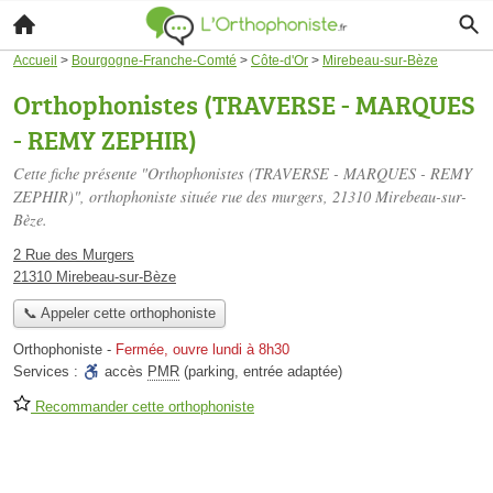
Accueil
>
Bourgogne-Franche-Comté
>
Côte-d'Or
>
Mirebeau-sur-Bèze
Orthophonistes (TRAVERSE - MARQUES
- REMY ZEPHIR)
Cette fiche présente "Orthophonistes (TRAVERSE - MARQUES - REMY
ZEPHIR)", orthophoniste située
rue des murgers
, 21310 Mirebeau-sur-
Bèze.
2 Rue des Murgers
21310 Mirebeau-sur-Bèze
📞 Appeler cette orthophoniste
Orthophoniste
-
Fermée, ouvre lundi à 8h30
Services :
accès
PMR
(parking, entrée adaptée)
Recommander cette orthophoniste