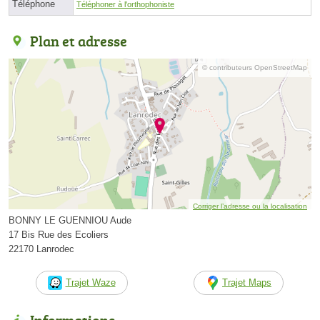
Téléphone
Téléphoner à l'orthophoniste
Plan et adresse
© contributeurs OpenStreetMap
Corriger l’adresse ou la localisation
BONNY LE GUENNIOU Aude
17 Bis Rue des Ecoliers
22170 Lanrodec
Trajet Waze
Trajet Maps
Informations