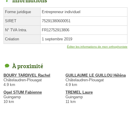
Forme juridique
Entrepreneur individuel
SIRET
75291380600051
N° TVA Intra.
FR12752913806
Création
1 septembre 2019
Éditer les informations de mon orthophoniste
À proximité
BOURY TARDIVEL Rachel
GUILLAUME LE GUILLOU Héléna
Châtelaudren-Plouagat
Châtelaudren-Plouagat
4.9 km
4.9 km
Ogel STUM Fabienne
TREMEL Laure
Guingamp
Guingamp
10 km
11 km