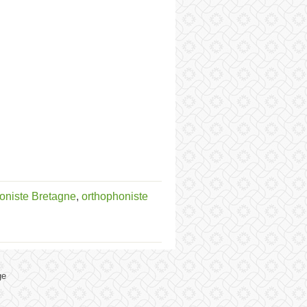
oniste Bretagne
,
orthophoniste
ge