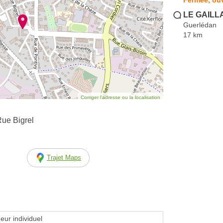
LE GAILL
Guerlédan
17 km
Corriger l’adresse ou la localisation
ue Bigrel
Trajet Maps
eur individuel