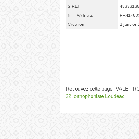
SIRET
4833313
N° TVA Intra.
FR41483
Création
2 janvier
Retrouvez cette page "VALET RO
22
,
orthophoniste Loudéac
.
L