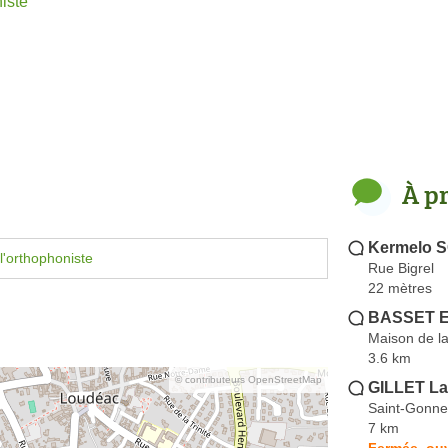
iste
À p
Kermelo 
l'orthophoniste
Rue Bigrel
22 mètres
BASSET E
Maison de l
3.6 km
© contributeurs OpenStreetMap
GILLET La
Saint-Gonne
7 km
Fermée, ou