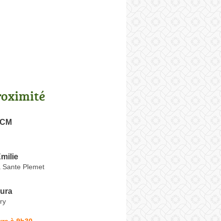
roximité
SCM
milie
a Sante Plemet
ura
ry
vre à 9h30