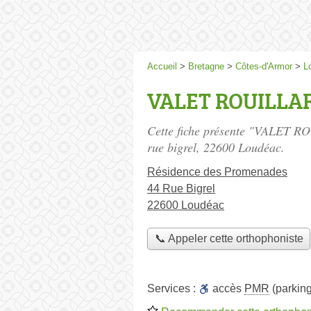
Accueil
>
Bretagne
>
Côtes-d'Armor
>
L
VALET ROUILLA
Cette fiche présente "VALET 
rue bigrel
, 22600 Loudéac.
Résidence des Promenades
44 Rue Bigrel
22600 Loudéac
📞 Appeler cette orthophoniste
Services :
accès
PMR
(parking