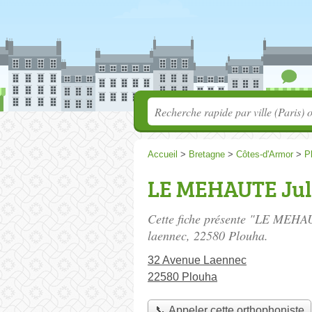
Accueil
>
Bretagne
>
Côtes-d'Armor
>
P
LE MEHAUTE Jul
Cette fiche présente "LE MEHAU
laennec
, 22580 Plouha.
32 Avenue Laennec
22580 Plouha
📞 Appeler cette orthophoniste