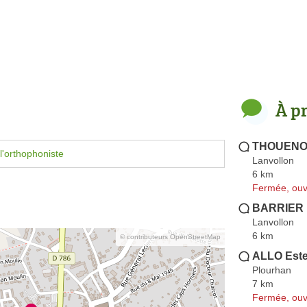
À p
THOUENON
l'orthophoniste
Lanvollon
6 km
Fermée, ouv
BARRIER 
Lanvollon
6 km
© contributeurs OpenStreetMap
ALLO Este
Plourhan
7 km
Fermée, ouv