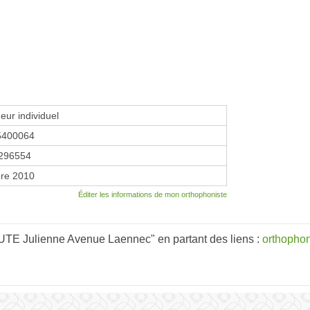
eur individuel
5400064
296554
re 2010
Éditer les informations de mon orthophoniste
TE Julienne Avenue Laennec" en partant des liens :
orthophon