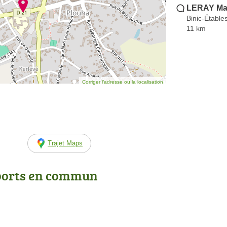
LERAY Mar
Binic-Étable
11 km
Corriger l’adresse ou la localisation
Trajet Maps
ports en commun