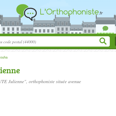
louha
ienne
TE Julienne", orthophoniste située
avenue