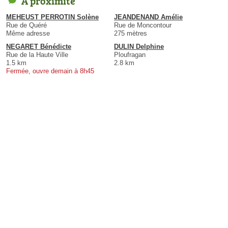
À proximité
MEHEUST PERROTIN Solène
JEANDENAND Amélie
Rue de Quéré
Rue de Moncontour
Même adresse
275 mètres
NEGARET Bénédicte
DULIN Delphine
Rue de la Haute Ville
Ploufragan
1.5 km
2.8 km
Fermée, ouvre demain à 8h45