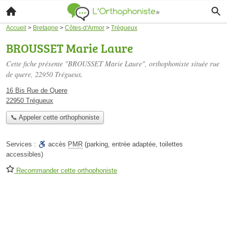
Accueil
>
Bretagne
>
Côtes-d'Armor
>
Trégueux
BROUSSET Marie Laure
Cette fiche présente "BROUSSET Marie Laure", orthophoniste située
rue
de quere
, 22950 Trégueux.
16 Bis Rue de Quere
22950 Trégueux
📞 Appeler cette orthophoniste
Services :
accès
PMR
(parking, entrée adaptée, toilettes
accessibles)
Recommander cette orthophoniste