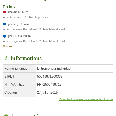
En bus
Ligne 80, à 159 m
Arrêt Ardéoanie - 16 Rue Ange Lemée
Ligne N3, à 194 m
Arrêt Trégueux Bleu Pluriel - 20 Rue Marcel Rault
Ligne DF3, à 194 m
Arrêt Trégueux Bleu Pluriel - 20 Rue Marcel Rault
Voir tout
Informations
Forme juridique
Entrepreneur individuel
SIRET
50049871200032
N° TVA Intra.
FR71500498712
Création
27 juillet 2019
Éditer les informations de mon orthophoniste