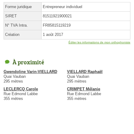
Forme juridique
Entrepreneur individuel
SIRET
81511921900021
N° TVA Intra.
FR85815119219
Création
1 août 2017
Éditer les informations de mon orthophoniste
À proximité
Gwendoline Varin-VIELLARD
VIELLARD Raphaël
Quai Vauban
Quai Vauban
295 mètres
295 mètres
LECLERCQ Carole
CRIMPET Mélanie
Rue Edmond Labbe
Rue Edmond Labbe
355 mètres
355 mètres