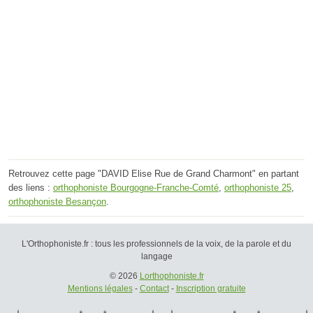
Retrouvez cette page "DAVID Elise Rue de Grand Charmont" en partant
des liens :
orthophoniste Bourgogne-Franche-Comté
,
orthophoniste 25
,
orthophoniste Besançon
.
L'Orthophoniste.fr : tous les professionnels de la voix, de la parole et du
langage
© 2026
Lorthophoniste.fr
Mentions légales
-
Contact
-
Inscription gratuite