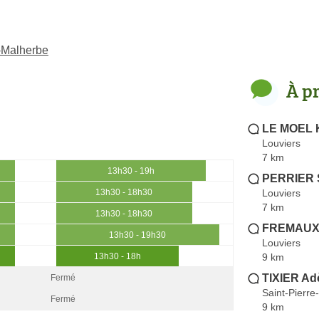
-Malherbe
À p
LE MOEL K
Louviers
7 km
13h30 - 19h
PERRIER S
Louviers
13h30 - 18h30
7 km
13h30 - 18h30
FREMAUX
13h30 - 19h30
Louviers
9 km
13h30 - 18h
TIXIER Ad
Fermé
Saint-Pierre
Fermé
9 km