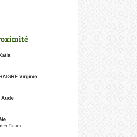
roximité
atia
AIGRE Virginie
 Aude
èle
-des-Fleurs