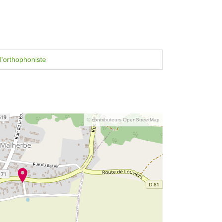
l'orthophoniste
© contributeurs OpenStreetMap