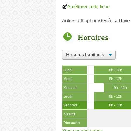
Améliorer cette fiche
Autres orthophonistes à La Haye
Horaires
Lundi
8h - 12h
Mardi
8h - 12h
Mercredi
9h - 12h
Jeudi
8h - 12h
Vendredi
8h - 12h
Samedi
Dimanche
Signaler une erreur