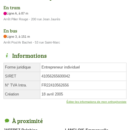
En tram
Ligne A, à 87 m
Arrêt Pilier Rouge - 200 rue Jean Jaurès
En bus
Ligne 3, à 151 m
Arrêt Poul Ar Bachet - 53 rue Saint-Marc
Informations
Forme juridique
Entrepreneur individuel
SIRET
41056265600042
N° TVA Intra.
FR22410562656
Création
18 avril 2005
Éditer les informations de mon orthophoniste
À proximité