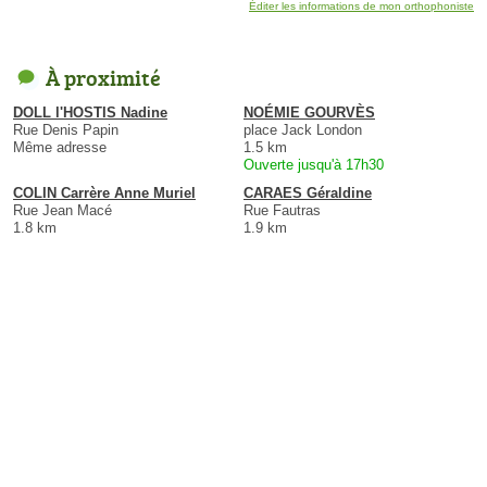
Éditer les informations de mon orthophoniste
À proximité
DOLL l'HOSTIS Nadine
NOÉMIE GOURVÈS
Rue Denis Papin
place Jack London
Même adresse
1.5 km
Ouverte jusqu'à 17h30
COLIN Carrère Anne Muriel
CARAES Géraldine
Rue Jean Macé
Rue Fautras
1.8 km
1.9 km