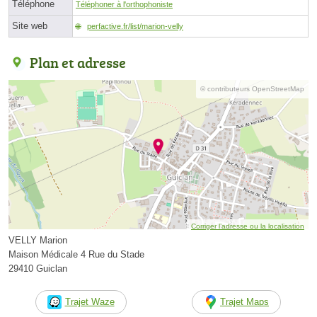
Téléphone
Téléphoner à l'orthophoniste
Site web
perfactive.fr/list/marion-velly
Plan et adresse
© contributeurs OpenStreetMap
Corriger l’adresse ou la localisation
VELLY Marion
Maison Médicale 4 Rue du Stade
29410 Guiclan
Trajet Waze
Trajet Maps