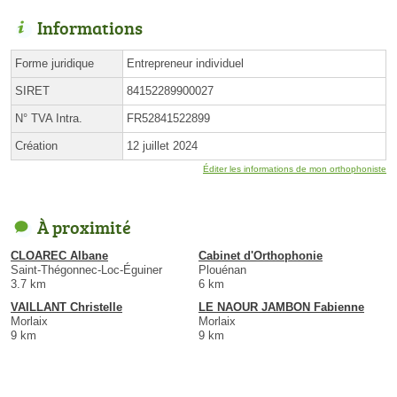
Informations
Forme juridique
Entrepreneur individuel
SIRET
84152289900027
N° TVA Intra.
FR52841522899
Création
12 juillet 2024
Éditer les informations de mon orthophoniste
À proximité
CLOAREC Albane
Cabinet d'Orthophonie
Saint-Thégonnec-Loc-Éguiner
Plouénan
3.7 km
6 km
VAILLANT Christelle
LE NAOUR JAMBON Fabienne
Morlaix
Morlaix
9 km
9 km