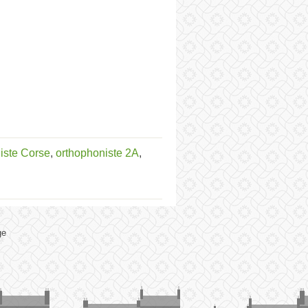
iste Corse
,
orthophoniste 2A
,
ge