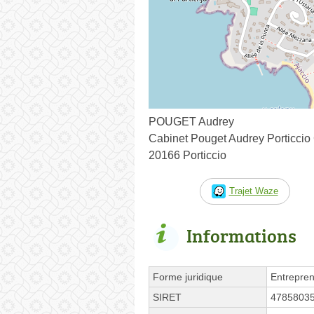
POUGET Audrey
Cabinet Pouget Audrey Porticci
20166 Porticcio
Trajet Waze
Informations
Forme juridique
Entrepren
SIRET
4785803