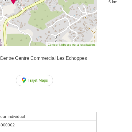
6 km
Corriger l’adresse ou la localisation
o Centre Centre Commercial Les Echoppes
Trajet Maps
eur individuel
5000062