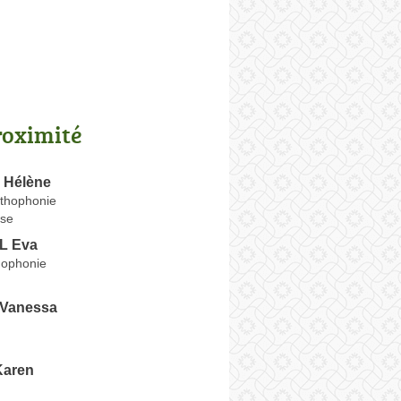
roximité
 Hélène
rthophonie
se
L Eva
hophonie
Vanessa
 Karen