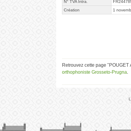
N° TVA Intra.
FR24478
Création
1 novemb
Retrouvez cette page "POUGET Au
orthophoniste Grosseto-Prugna
.
L