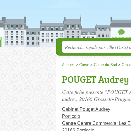
Accueil
>
Corse
>
Corse-du-Sud
>
Gros
POUGET Audrey
Cette fiche présente "POUGET A
audrey
, 20166 Grosseto-Prugna
Cabinet Pouget Audrey
Porticcio
Centre Centre Commercial Les 
20166 Porticcio