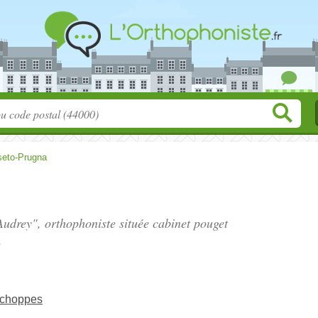
seto-Prugna
udrey", orthophoniste située
cabinet pouget
.
Echoppes