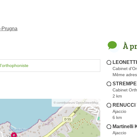
o-Prugna
À p
LEONETTI
l'orthophoniste
Cabinet d'O
Même adres
STREMPE
Cabinet Ort
2 km
© contributeurs OpenStreetMap
RENUCCI 
Ajaccio
6 km
Martinelli
Ajaccio