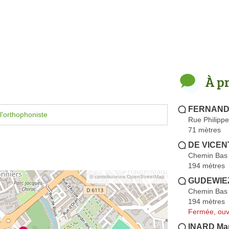
À p
FERNANDE
l'orthophoniste
Rue Philipp
71 mètres
DE VICEN
Chemin Bas
194 mètres
© contributeurs OpenStreetMap
GUDEWIEZ
Chemin Bas
194 mètres
Fermée, ouv
INARD Ma