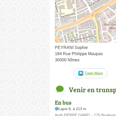
PEYRANI Sophie
184 Rue Philippe Maupas
30000 Nîmes
Trajet Waze
Venir en trans
En bus
Ligne 8, à 213 m
Arrêt PIERRE GAMEL - 176 Boulevard