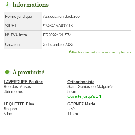
Informations
Forme juridique
Association déclarée
SIRET
92464157400018
N° TVA Intra.
FR20924641574
Création
3 décembre 2023
Éditer les informations de mon orthophoniste
À proximité
LAVERDURE Pauline
Orthophoniste
Rue des Mases
Saint-Geniès-de-Malgoirès
365 mètres
5 km
Ouverte jusqu'à 17h
LEQUETTE Elsa
GERNEZ Marie
Brignon
Uzès
5 km
11 km