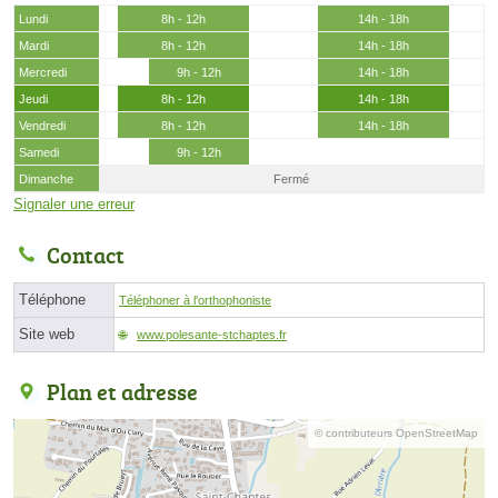
Lundi
8h - 12h
14h - 18h
Mardi
8h - 12h
14h - 18h
Mercredi
9h - 12h
14h - 18h
Jeudi
8h - 12h
14h - 18h
Vendredi
8h - 12h
14h - 18h
Samedi
9h - 12h
Dimanche
Fermé
Signaler une erreur
Contact
Téléphone
Téléphoner à l'orthophoniste
Site web
www.polesante-stchaptes.fr
Plan et adresse
© contributeurs OpenStreetMap