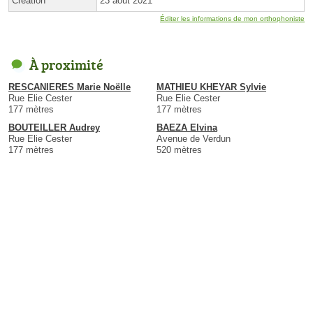
Création
23 août 2021
Éditer les informations de mon orthophoniste
À proximité
RESCANIERES Marie Noëlle
MATHIEU KHEYAR Sylvie
Rue Elie Cester
Rue Elie Cester
177 mètres
177 mètres
BOUTEILLER Audrey
BAEZA Elvina
Rue Elie Cester
Avenue de Verdun
177 mètres
520 mètres