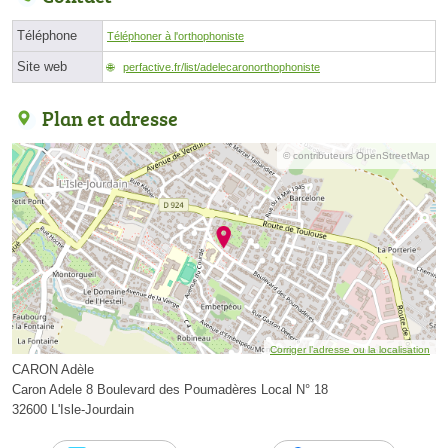
Téléphone
Téléphoner à l'orthophoniste
Site web
perfactive.fr/list/adelecaronorthophoniste
Plan et adresse
© contributeurs OpenStreetMap
Corriger l’adresse ou la localisation
CARON Adèle
Caron Adele 8 Boulevard des Poumadères Local N° 18
32600 L'Isle-Jourdain