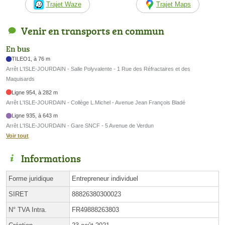
Trajet Waze
Trajet Maps
Venir en transports en commun
En bus
TILEO1, à 76 m
Arrêt L'ISLE-JOURDAIN - Salle Polyvalente - 1 Rue des Réfractaires et des
Maquisards
Ligne 954, à 282 m
Arrêt L'ISLE-JOURDAIN - Collège L.Michel - Avenue Jean François Bladé
Ligne 935, à 643 m
Arrêt L'ISLE-JOURDAIN - Gare SNCF - 5 Avenue de Verdun
Voir tout
Informations
Forme juridique
Entrepreneur individuel
SIRET
88826380300023
N° TVA Intra.
FR49888263803