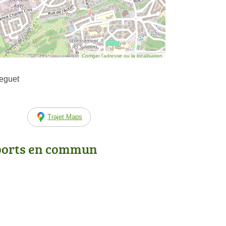
Corriger l’adresse ou la localisation
eguet
Trajet Maps
ports en commun