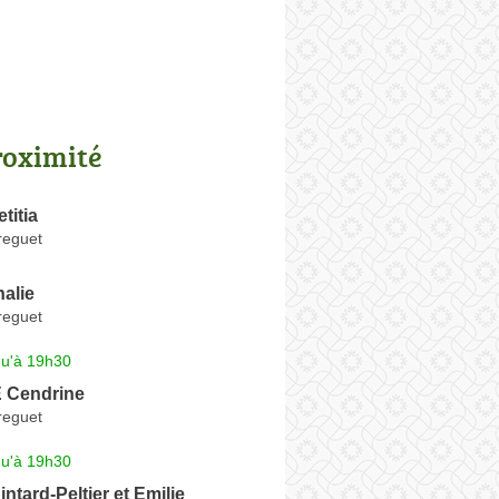
roximité
titia
reguet
alie
reguet
qu'à 19h30
 Cendrine
reguet
qu'à 19h30
ntard-Peltier et Emilie