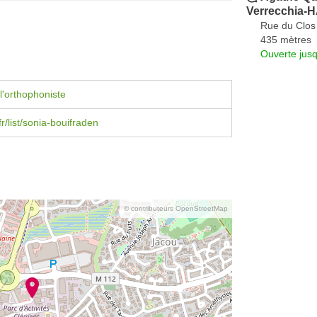
Verrecchia
Rue du Clos 
435 mètres
Ouverte jus
l'orthophoniste
fr/list/sonia-bouifraden
© contributeurs OpenStreetMap