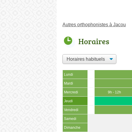
Autres orthophonistes à Jacou
Horaires
Lundi
Mardi
Mercredi
9h - 12h
Jeudi
Vendredi
Samedi
Dimanche