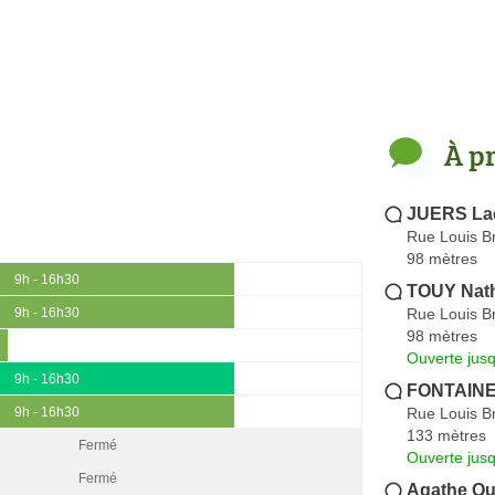
À p
JUERS Lae
Rue Louis B
98 mètres
9h - 16h30
TOUY Nath
Rue Louis B
9h - 16h30
98 mètres
Ouverte jus
9h - 16h30
FONTAINE
Rue Louis B
9h - 16h30
133 mètres
Fermé
Ouverte jus
Fermé
Agathe Qui