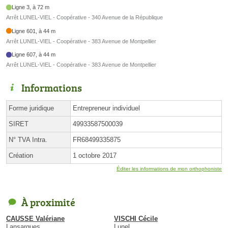
Ligne 3, à 72 m
Arrêt LUNEL-VIEL - Coopérative - 340 Avenue de la République
Ligne 601, à 44 m
Arrêt LUNEL-VIEL - Coopérative - 383 Avenue de Montpellier
Ligne 607, à 44 m
Arrêt LUNEL-VIEL - Coopérative - 383 Avenue de Montpellier
Informations
Forme juridique
Entrepreneur individuel
SIRET
49933587500039
N° TVA Intra.
FR68499335875
Création
1 octobre 2017
Éditer les informations de mon orthophoniste
À proximité
CAUSSE Valériane
VISCHI Cécile
Lansargues
Lunel