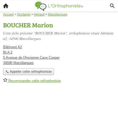
Accueil
>
Occitanie
>
Hérault
>
Marsillargues
BOUCHER Marion
Cette fiche présente "BOUCHER Marion", orthophoniste située
bâtiment
a2
, 34590 Marsillargues.
Bâtiment A2
Bt A 2
5 Avenue de l'Ancienne Cave Cooper
34590 Marsillargues
📞 Appeler cette orthophoniste
Recommander cette orthophoniste