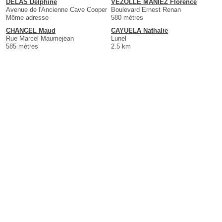
DELAS Delphine
VEZOLLE MANIEZ Florence
Avenue de l'Ancienne Cave Cooper
Boulevard Ernest Renan
Même adresse
580 mètres
CHANCEL Maud
CAYUELA Nathalie
Rue Marcel Maumejean
Lunel
585 mètres
2.5 km