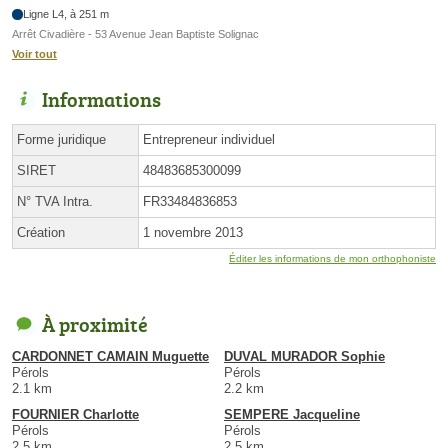
Ligne L4, à 251 m
Arrêt Civadière - 53 Avenue Jean Baptiste Solignac
Voir tout
Informations
Forme juridique
Entrepreneur individuel
SIRET
48483685300099
N° TVA Intra.
FR33484836853
Création
1 novembre 2013
Éditer les informations de mon orthophoniste
À proximité
CARDONNET CAMAIN Muguette
DUVAL MURADOR Sophie
Pérols
Pérols
2.1 km
2.2 km
FOURNIER Charlotte
SEMPERE Jacqueline
Pérols
Pérols
2.5 km
2.5 km