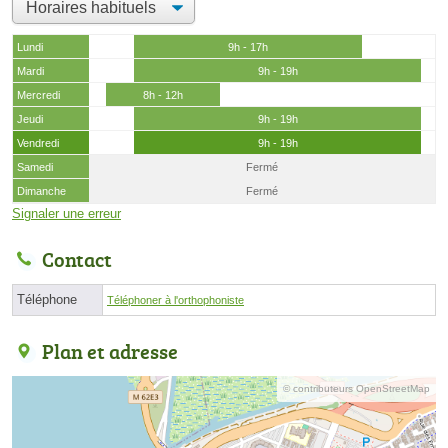
Lundi
9h - 17h
Mardi
9h - 19h
Mercredi
8h - 12h
Jeudi
9h - 19h
Vendredi
9h - 19h
Samedi
Fermé
Dimanche
Fermé
Signaler une erreur
Contact
Téléphone
Téléphoner à l'orthophoniste
Plan et adresse
© contributeurs OpenStreetMap