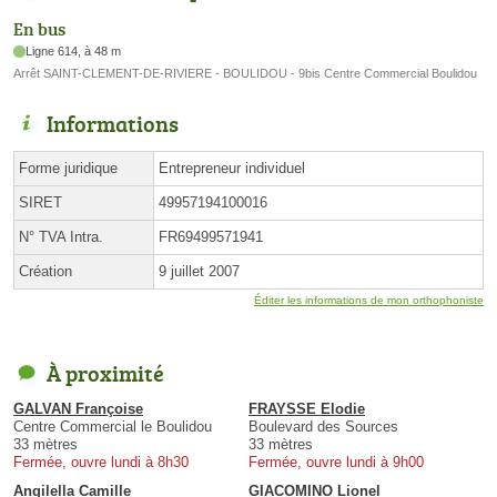
En bus
Ligne 614, à 48 m
Arrêt SAINT-CLEMENT-DE-RIVIERE - BOULIDOU - 9bis Centre Commercial Boulidou
Informations
Forme juridique
Entrepreneur individuel
SIRET
49957194100016
N° TVA Intra.
FR69499571941
Création
9 juillet 2007
Éditer les informations de mon orthophoniste
À proximité
GALVAN Françoise
FRAYSSE Elodie
Centre Commercial le Boulidou
Boulevard des Sources
33 mètres
33 mètres
Fermée, ouvre lundi à 8h30
Fermée, ouvre lundi à 9h00
Angilella Camille
GIACOMINO Lionel