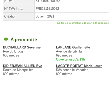
SIRET
81161092200072
N° TVA Intra.
FR82811610922
Création
30 avril 2021
Éditer les informations de mon orthophoniste
À proximité
BUCHAILLARD Séverine
LAPLANE Guillemette
Rue du Brucq
Avenue de Librilla
605 mètres
695 mètres
Ouverte jusqu'à 13h
DIDIERJEAN ALLIEU Eve
LACOTE PORTAT Marie Laure
Route de Montpellier
Résidence le Vedatico
800 mètres
800 mètres