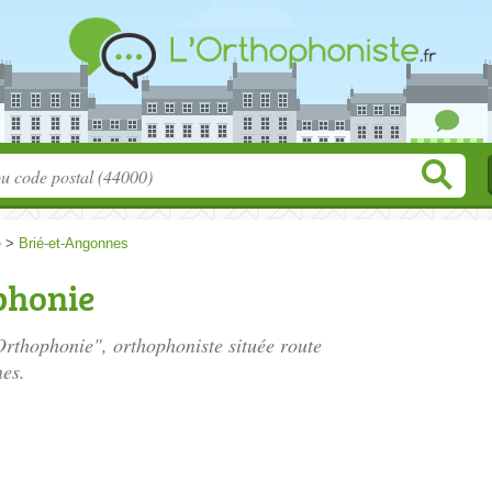
e
>
Brié-et-Angonnes
phonie
'Orthophonie", orthophoniste située
route
es.