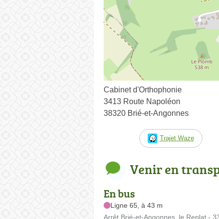
Cabinet d'Orthophonie
3413 Route Napoléon
38320 Brié-et-Angonnes
Trajet Waze
Venir en trans
En bus
Ligne 65, à 43 m
Arrêt Brié-et-Angonnes, le Replat -