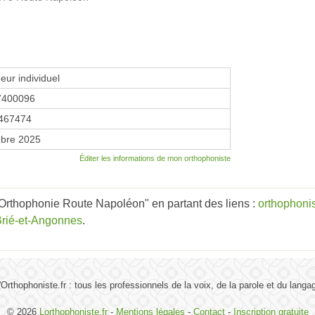
eur individuel
7400096
467474
bre 2025
Éditer les informations de mon orthophoniste
Orthophonie Route Napoléon" en partant des liens :
orthophoni
Brié-et-Angonnes
.
'Orthophoniste.fr : tous les professionnels de la voix, de la parole et du langa
© 2026
Lorthophoniste.fr
-
Mentions légales
-
Contact
-
Inscription gratuite