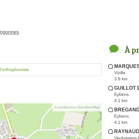
-Angonnes
À p
MARQUES 
l'orthophoniste
Vizille
3.8 km
GUILLOT D
Eybens
4.1 km
© contributeurs OpenStreetMap
BREGAND 
Eybens
4.1 km
RAYNAUD 
Vaulnaveys-