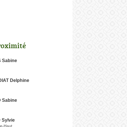
roximité
Sabine
IAT Delphine
Sabine
Sylvie
le-Haut