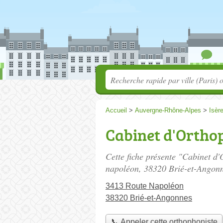
Accueil
>
Auvergne-Rhône-Alpes
>
Isèr
Cabinet d'Ortho
Cette fiche présente "Cabinet d
napoléon
, 38320 Brié-et-Angonn
3413 Route Napoléon
38320 Brié-et-Angonnes
📞 Appeler cette orthophoniste