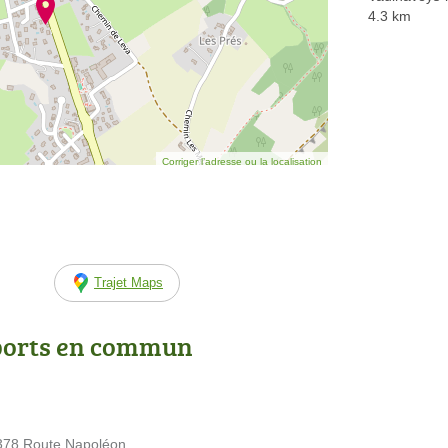
4.3 km
Corriger l’adresse ou la localisation
Trajet Maps
ports en commun
 3378 Route Napoléon