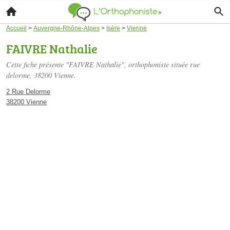
Accueil
>
Auvergne-Rhône-Alpes
>
Isère
>
Vienne
FAIVRE Nathalie
Cette fiche présente "FAIVRE Nathalie", orthophoniste située
rue
delorme
, 38200 Vienne.
2 Rue Delorme
38200 Vienne