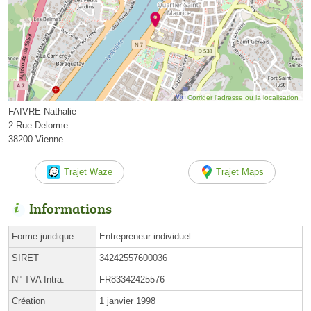
Corriger l’adresse ou la localisation
FAIVRE Nathalie
2 Rue Delorme
38200 Vienne
Trajet Waze
Trajet Maps
Informations
Forme juridique
Entrepreneur individuel
SIRET
34242557600036
N° TVA Intra.
FR83342425576
Création
1 janvier 1998