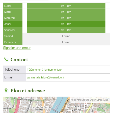
Lundi
9h - 19h
Mardi
9h - 19h
Mercredi
9h - 19h
Jeudi
9h - 19h
Vendredi
9h - 19h
Samedi
Fermé
Dimanche
Fermé
Signaler une erreur
Contact
Téléphone
Téléphoner à l'orthophoniste
Email
nathalie.faivreⓐwanadoo.fr
Plan et adresse
© contributeurs OpenStreetMap