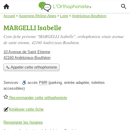
Accueil
>
Auvergne-Rhône-Alpes
>
Loire
>
Andrézieux-Bouthéon
MARGELLI Isabelle
Cette fiche présente "MARGELLI Isabelle", orthophoniste située
avenue
de saint etienne
, 42160 Andrézieux-Bouthéon.
10 Avenue de Saint Etienne
42160 Andrézieux-Bouthéon
📞 Appeler cette orthophoniste
Services :
accès
PMR
(parking, entrée adaptée, toilettes
accessibles)
Recommander cette orthophoniste
Améliorer cette fiche
Renseigner les horaires