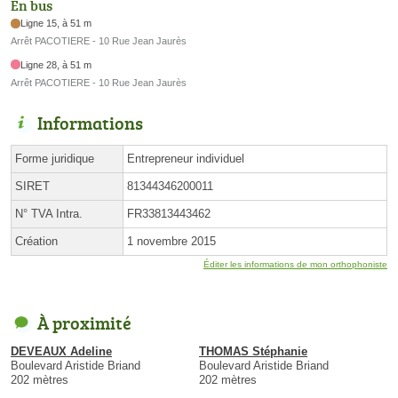
En bus
Ligne 15, à 51 m
Arrêt PACOTIERE - 10 Rue Jean Jaurès
Ligne 28, à 51 m
Arrêt PACOTIERE - 10 Rue Jean Jaurès
Informations
Forme juridique
Entrepreneur individuel
SIRET
81344346200011
N° TVA Intra.
FR33813443462
Création
1 novembre 2015
Éditer les informations de mon orthophoniste
À proximité
DEVEAUX Adeline
THOMAS Stéphanie
Boulevard Aristide Briand
Boulevard Aristide Briand
202 mètres
202 mètres