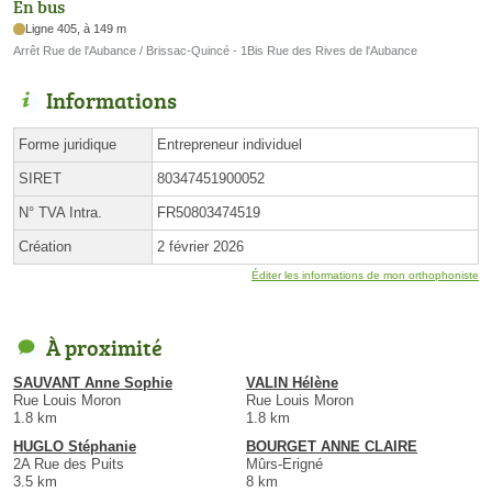
En bus
Ligne 405, à 149 m
Arrêt Rue de l'Aubance / Brissac-Quincé - 1Bis Rue des Rives de l'Aubance
Informations
Forme juridique
Entrepreneur individuel
SIRET
80347451900052
N° TVA Intra.
FR50803474519
Création
2 février 2026
Éditer les informations de mon orthophoniste
À proximité
SAUVANT Anne Sophie
VALIN Hélène
Rue Louis Moron
Rue Louis Moron
1.8 km
1.8 km
HUGLO Stéphanie
BOURGET ANNE CLAIRE
2A Rue des Puits
Mûrs-Erigné
3.5 km
8 km