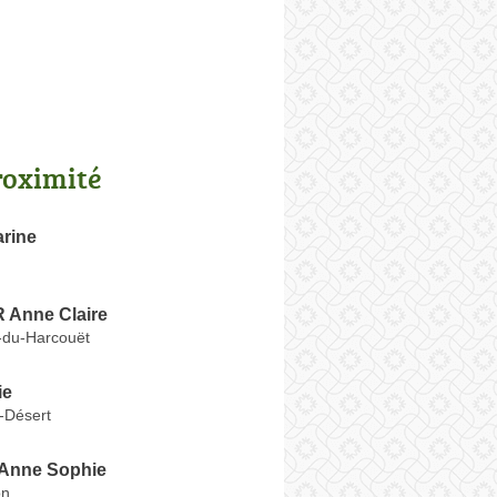
roximité
rine
Anne Claire
e-du-Harcouët
ie
-Désert
Anne Sophie
on