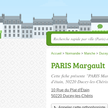
Accueil
>
Normandie
>
Manche
>
Ducey
PARIS Margault
Cette fiche présente "PARIS Mar
d'étain
, 50220 Ducey-les-Chéris
10 Rue du Plat d'Étain
50220 Ducey-les-Chéris
📞 Appeler cette orthophoniste