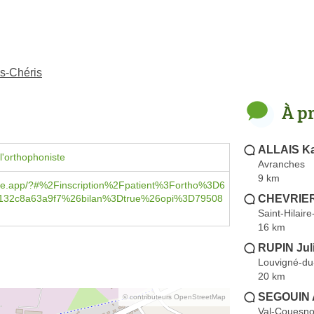
es-Chéris
À p
ALLAIS Ka
l'orthophoniste
Avranches
9 km
ie.app/?#%2Finscription%2Fpatient%3Fortho%3D6
CHEVRIER 
132c8a63a9f7%26bilan%3Dtrue%26opi%3D79508
Saint-Hilair
16 km
RUPIN Jul
Louvigné-du
20 km
SEGOUIN 
© contributeurs OpenStreetMap
Val-Couesn