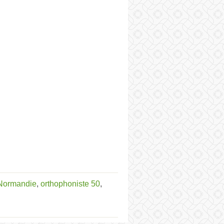
 Normandie
,
orthophoniste 50
,