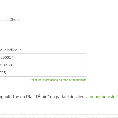
de les Cheris
eur individuel
6800017
731468
2025
Éditer les informations de mon orthophoniste
ault Rue du Plat d'Étain" en partant des liens :
orthophoniste