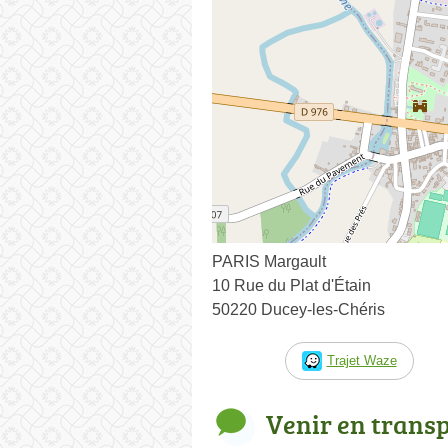
PARIS Margault
10 Rue du Plat d'Étain
50220 Ducey-les-Chéris
Trajet Waze
Venir en trans