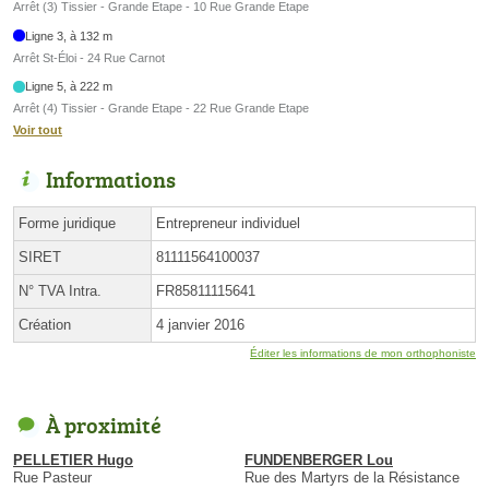
Arrêt (3) Tissier - Grande Etape - 10 Rue Grande Etape
Ligne 3, à 132 m
Arrêt St-Éloi - 24 Rue Carnot
Ligne 5, à 222 m
Arrêt (4) Tissier - Grande Etape - 22 Rue Grande Etape
Voir tout
Informations
Forme juridique
Entrepreneur individuel
SIRET
81111564100037
N° TVA Intra.
FR85811115641
Création
4 janvier 2016
Éditer les informations de mon orthophoniste
À proximité
PELLETIER Hugo
FUNDENBERGER Lou
Rue Pasteur
Rue des Martyrs de la Résistance