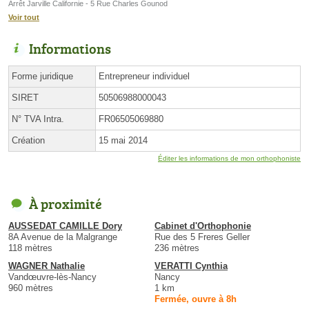
Arrêt Jarville Californie - 5 Rue Charles Gounod
Voir tout
Informations
Forme juridique
Entrepreneur individuel
SIRET
50506988000043
N° TVA Intra.
FR06505069880
Création
15 mai 2014
Éditer les informations de mon orthophoniste
À proximité
AUSSEDAT CAMILLE Dory
Cabinet d'Orthophonie
8A Avenue de la Malgrange
Rue des 5 Freres Geller
118 mètres
236 mètres
WAGNER Nathalie
VERATTI Cynthia
Vandœuvre-lès-Nancy
Nancy
960 mètres
1 km
Fermée, ouvre à 8h