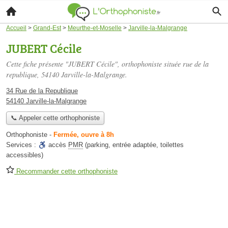
Accueil
>
Grand-Est
>
Meurthe-et-Moselle
>
Jarville-la-Malgrange
JUBERT Cécile
Cette fiche présente "JUBERT Cécile", orthophoniste située
rue de la
republique
, 54140 Jarville-la-Malgrange.
34 Rue de la Republique
54140 Jarville-la-Malgrange
📞 Appeler cette orthophoniste
Orthophoniste
-
Fermée, ouvre à 8h
Services :
accès
PMR
(parking, entrée adaptée, toilettes
accessibles)
Recommander cette orthophoniste