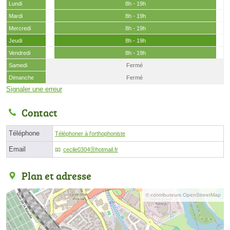
Lundi
8h - 19h
Mardi
8h - 19h
Mercredi
8h - 19h
Jeudi
8h - 19h
Vendredi
8h - 19h
Samedi
Fermé
Dimanche
Fermé
Signaler une erreur
Contact
Téléphone
Téléphoner à l'orthophoniste
Email
cecile0304ⓐhotmail.fr
Plan et adresse
© contributeurs OpenStreetMap