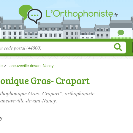
le
>
Laneuveville-devant-Nancy
onique Gras- Crapart
rthophonique Gras- Crapart", orthophoniste
Laneuveville-devant-Nancy.
cy