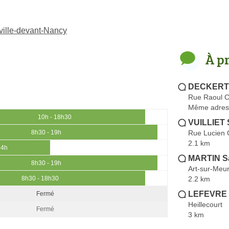
ville-devant-Nancy
À p
DECKERT 
Rue Raoul 
Même adres
10h - 18h30
VUILLIET 
Rue Lucien G
8h30 - 19h
2.1 km
14h
MARTIN S
8h30 - 19h
Art-sur-Meu
2.2 km
8h30 - 18h30
LEFEVRE 
Fermé
Heillecourt
Fermé
3 km