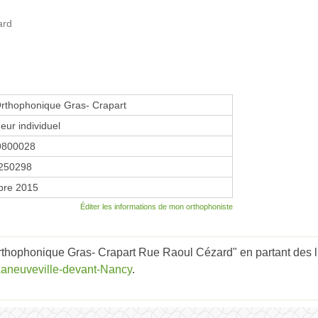
ard
rthophonique Gras- Crapart
eur individuel
9800028
250298
bre 2015
Éditer les informations de mon orthophoniste
rthophonique Gras- Crapart Rue Raoul Cézard" en partant des l
Laneuveville-devant-Nancy
.