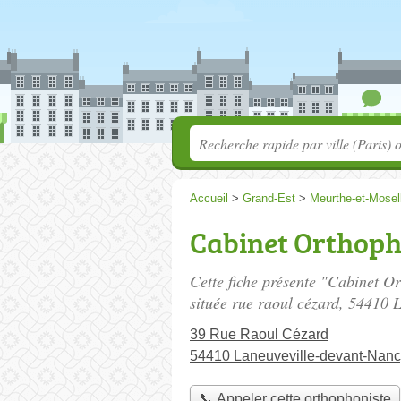
Accueil
>
Grand-Est
>
Meurthe-et-Mosel
Cabinet Orthoph
Cette fiche présente "Cabinet O
située
rue raoul cézard
, 54410 
39 Rue Raoul Cézard
54410 Laneuveville-devant-Nan
📞 Appeler cette orthophoniste