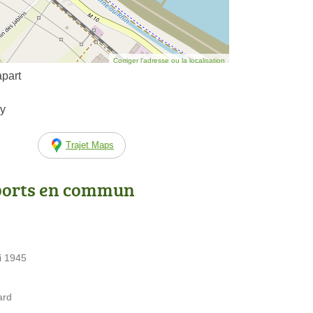
Corriger l’adresse ou la localisation
part
cy
Trajet Maps
ports en commun
i 1945
ard