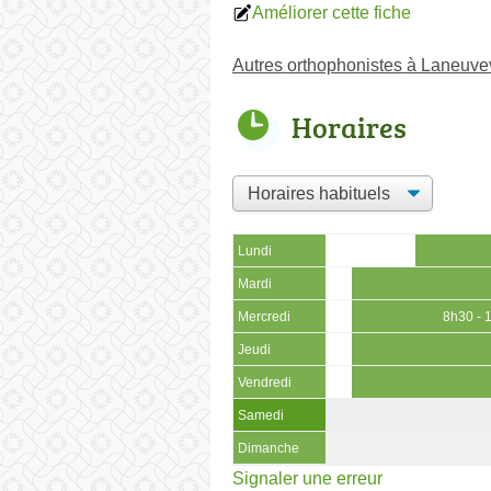
Améliorer cette fiche
Autres orthophonistes à Laneuve
Horaires
Lundi
Mardi
Mercredi
8h30 - 
Jeudi
Vendredi
Samedi
Dimanche
Signaler une erreur