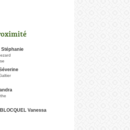
roximité
Stéphanie
Cezard
se
Séverine
altier
andra
rthe
BLOCQUEL Vanessa