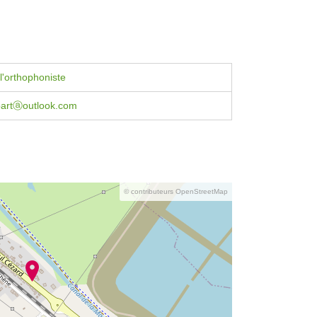
l'orthophoniste
apartⓐoutlook.com
© contributeurs OpenStreetMap