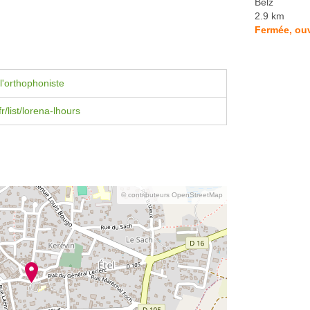
Belz
2.9 km
Fermée, ouv
l'orthophoniste
fr/list/lorena-lhours
© contributeurs OpenStreetMap