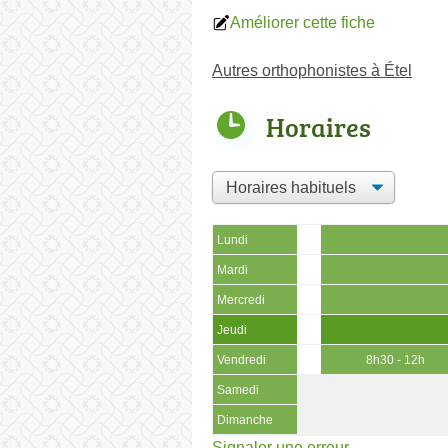
Améliorer cette fiche
Autres orthophonistes à Étel
Horaires
Lundi
Mardi
Mercredi
Jeudi
Vendredi
8h30 - 12h
Samedi
Dimanche
Signaler une erreur