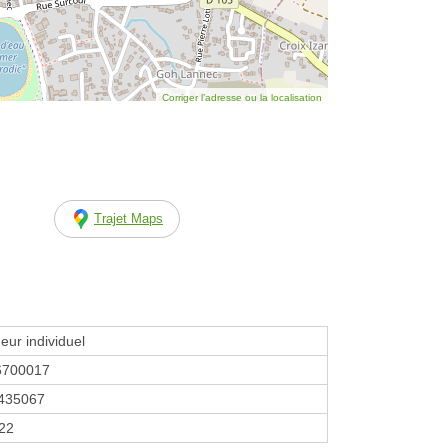
Corriger l’adresse ou la localisation
Trajet Maps
eur individuel
6700017
435067
022