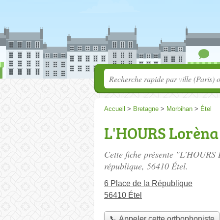
Accueil
>
Bretagne
>
Morbihan
>
Étel
L'HOURS Lorèna
Cette fiche présente "L'HOURS 
république
, 56410 Étel.
6 Place de la République
56410 Étel
📞 Appeler cette orthophoniste