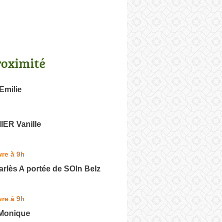
roximité
Emilie
ER Vanille
re à 9h
rlès A portée de SOIn Belz
re à 9h
Monique