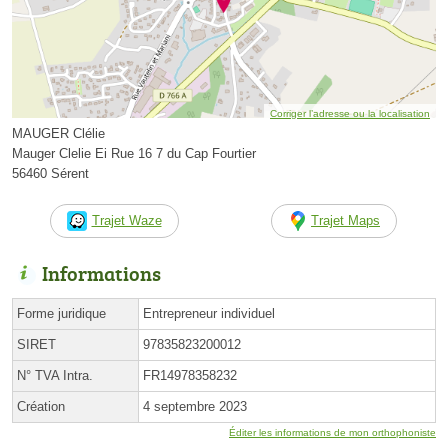
Corriger l’adresse ou la localisation
MAUGER Clélie
Mauger Clelie Ei Rue 16 7 du Cap Fourtier
56460 Sérent
Trajet Waze
Trajet Maps
Informations
Forme juridique
Entrepreneur individuel
SIRET
97835823200012
N° TVA Intra.
FR14978358232
Création
4 septembre 2023
Éditer les informations de mon orthophoniste