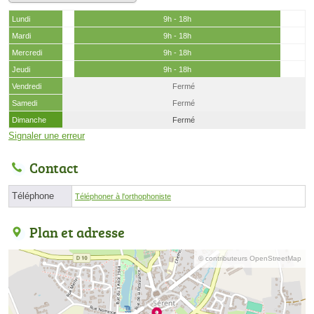
Lundi
9h - 18h
Mardi
9h - 18h
Mercredi
9h - 18h
Jeudi
9h - 18h
Vendredi
Fermé
Samedi
Fermé
Dimanche
Fermé
Signaler une erreur
Contact
Téléphone
Téléphoner à l'orthophoniste
Plan et adresse
© contributeurs OpenStreetMap