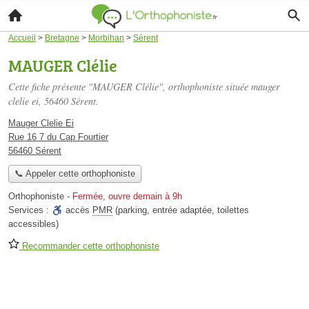
Accueil
>
Bretagne
>
Morbihan
>
Sérent
MAUGER Clélie
Cette fiche présente "MAUGER Clélie", orthophoniste située
mauger
clelie ei
, 56460 Sérent.
Mauger Clelie Ei
Rue 16 7 du Cap Fourtier
56460 Sérent
📞 Appeler cette orthophoniste
Orthophoniste
-
Fermée, ouvre demain à 9h
Services :
accès
PMR
(parking, entrée adaptée, toilettes
accessibles)
Recommander cette orthophoniste