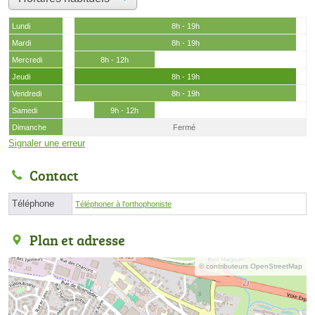
Lundi
8h - 19h
Mardi
8h - 19h
Mercredi
8h - 12h
Jeudi
8h - 19h
Vendredi
8h - 19h
Samedi
9h - 12h
Dimanche
Fermé
Signaler une erreur
Contact
Téléphone
Téléphoner à l'orthophoniste
Plan et adresse
© contributeurs OpenStreetMap