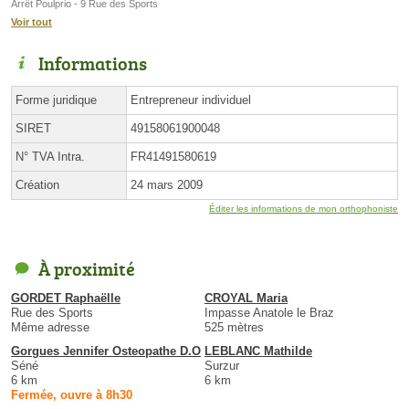
Arrêt Poulprio - 9 Rue des Sports
Voir tout
Informations
Forme juridique
Entrepreneur individuel
SIRET
49158061900048
N° TVA Intra.
FR41491580619
Création
24 mars 2009
Éditer les informations de mon orthophoniste
À proximité
GORDET Raphaëlle
CROYAL Maria
Rue des Sports
Impasse Anatole le Braz
Même adresse
525 mètres
Gorgues Jennifer Osteopathe D.O
LEBLANC Mathilde
Séné
Surzur
6 km
6 km
Fermée, ouvre à 8h30