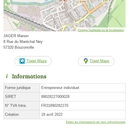
Corriger l’adresse ou la localisation
JAGER Manon
8 Rue du Maréchal Ney
57320 Bouzonville
Trajet Waze
Trajet Maps
Informations
Forme juridique
Entrepreneur individuel
SIRET
89028227000028
N° TVA Intra.
FR31890282270
Création
18 avril 2022
Éditer les informations de mon orthophoniste