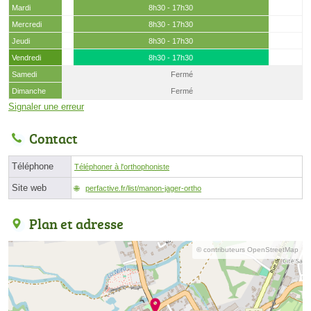
Mardi
8h30 - 17h30
Mercredi
8h30 - 17h30
Jeudi
8h30 - 17h30
Vendredi
8h30 - 17h30
Samedi
Fermé
Dimanche
Fermé
Signaler une erreur
Contact
Téléphone
Téléphoner à l'orthophoniste
Site web
perfactive.fr/list/manon-jager-ortho
Plan et adresse
© contributeurs OpenStreetMap