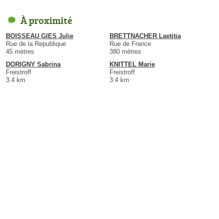
À proximité
BOISSEAU GIES Julie
BRETTNACHER Laetitia
Rue de la Republique
Rue de France
45 mètres
380 mètres
DORIGNY Sabrina
KNITTEL Marie
Freistroff
Freistroff
3.4 km
3.4 km