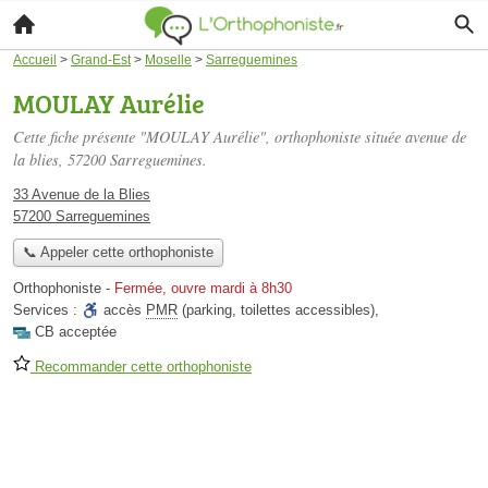
Accueil
>
Grand-Est
>
Moselle
>
Sarreguemines
MOULAY Aurélie
Cette fiche présente "MOULAY Aurélie", orthophoniste située
avenue de
la blies
, 57200 Sarreguemines.
33 Avenue de la Blies
57200 Sarreguemines
📞 Appeler cette orthophoniste
Orthophoniste
-
Fermée, ouvre mardi à 8h30
Services :
accès
PMR
(parking, toilettes accessibles)
,
CB acceptée
Recommander cette orthophoniste