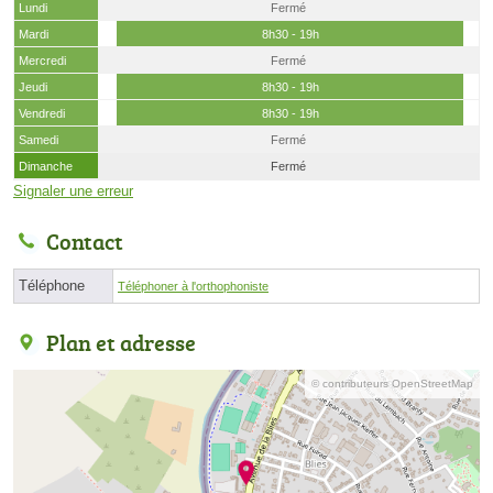
Lundi
Fermé
Mardi
8h30 - 19h
Mercredi
Fermé
Jeudi
8h30 - 19h
Vendredi
8h30 - 19h
Samedi
Fermé
Dimanche
Fermé
Signaler une erreur
Contact
Téléphone
Téléphoner à l'orthophoniste
Plan et adresse
© contributeurs OpenStreetMap