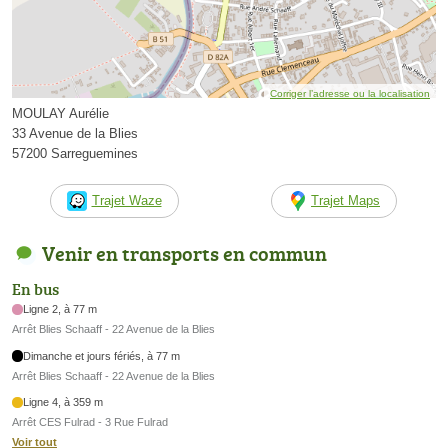
Corriger l’adresse ou la localisation
MOULAY Aurélie
33 Avenue de la Blies
57200 Sarreguemines
Trajet Waze
Trajet Maps
Venir en transports en commun
En bus
Ligne 2, à 77 m
Arrêt Blies Schaaff - 22 Avenue de la Blies
Dimanche et jours fériés, à 77 m
Arrêt Blies Schaaff - 22 Avenue de la Blies
Ligne 4, à 359 m
Arrêt CES Fulrad - 3 Rue Fulrad
Voir tout